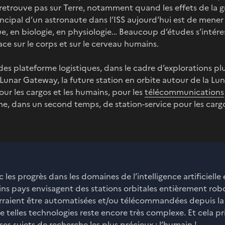
retrouve pas sur Terre, notamment quand les effets de la gr
 principal d’un astronaute dans l’ISS aujourd’hui est de mene
, en biologie, en physiologie… Beaucoup d’études s’intére
ce sur le corps et sur le cerveau humains.
 des plateforme logistiques, dans le cadre d’explorations pl
unar Gateway, la future station en orbite autour de la Lune.
ur les cargos et les humains, pour les
télécommunications
e, dans un second temps, de station-service pour les cargos
 les progrès dans les domaines de l’intelligence artificielle 
ins pays envisagent des stations orbitales entièrement robo
raient être automatisées et/ou télécommandées depuis la T
telles technologies reste encore très complexe. Et cela pri
ses sujets de recherche les plus précieux : l’humain !