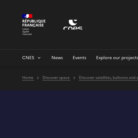
Cookies management panel
RÉPUBLIQUE
FRANÇAISE
CNES
News
Events
Explore our project
Home
Discover space
Discover satellites, balloons and