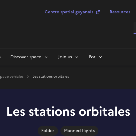
Centre spatial guyanais
Resources
S
s
Discover space
Join us
For
 space vehicles
Les stations orbitales
Les stations orbitales
Folder
Manned flights