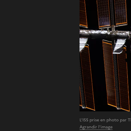
L’ISS prise en photo par
Agrandir l'image