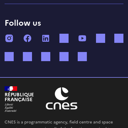
Follow us
Instagram
Facebook
LinkedIn
TikTok
YouTube
Twitch
Bluesky
Mastodon
X (ex Twitter)
WhatsApp
Spotify
RÉPUBLIQUE
FRANÇAISE
CNES is a programmatic agency, field centre and space