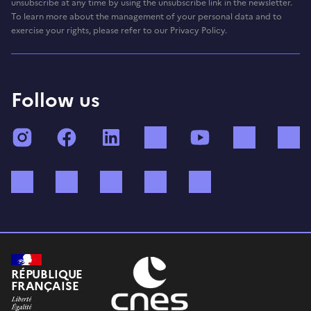
unsubscribe at any time by using the unsubscribe link in the newsletter.
To learn more about the management of your personal data and to
exercise your rights, please refer to our Privacy Policy.
Follow us
Instagram
Facebook
LinkedIn
TikTok
YouTube
Twitch
Bluesky
Mastodon
X (ex Twitter)
WhatsApp
Spotify
RÉPUBLIQUE
FRANÇAISE