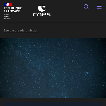
Cookies management panel
Search
RÉPUBLIQUE
FRANÇAISE
See the breadcrumb trail