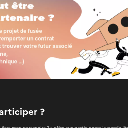
articiper ?
t être mon partenaire ? » offre aux participants la possibil