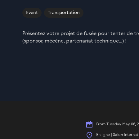
Event
Transportation
Présentez votre projet de fusée pour tenter de tr
(sponsor, mécène, partenariat technique…) !
Date
From Tuesday May 06, 20
Place
En ligne | Salon Interna