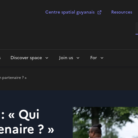
Centre spatial guyanais
Resources
S
s
Discover space
Join us
For
n partenaire ? »
: « Qui
naire ? »