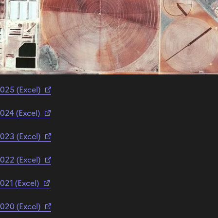
le montant est supérieur à 40 000 €, les données sont dispo
s du CNES.
le montant se situe entre 25 000 et 40 000 €, les données s
025 (Excel)
024 (Excel)
023 (Excel)
022 (Excel)
021 (Excel)
020 (Excel)