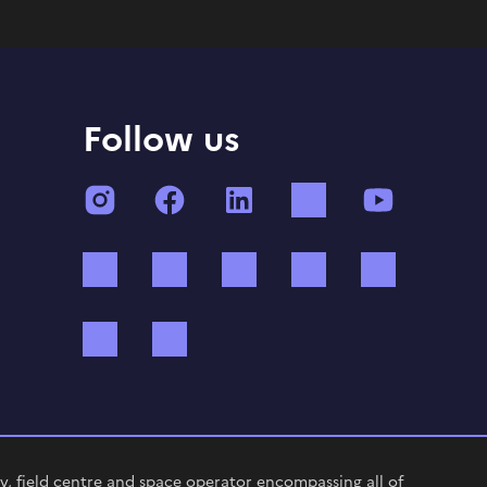
Follow us
Instagram
Facebook
LinkedIn
TikTok
YouTube
Twitch
Threads
Bluesky
Mastodon
X (ex Twi
WhatsApp
Spotify
, field centre and space operator encompassing all of