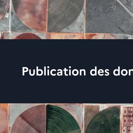
Publication des do
Données es