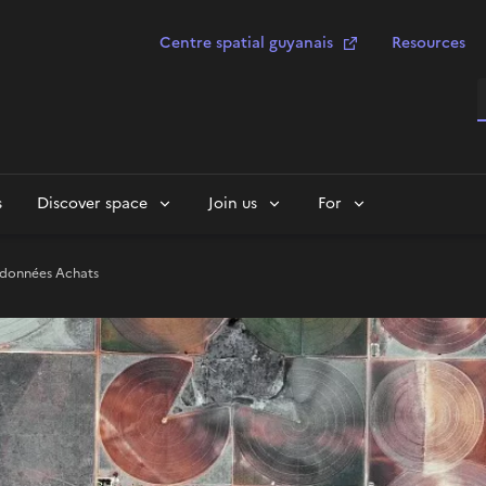
Centre spatial guyanais
Resources
S
s
Discover space
Join us
For
 données Achats