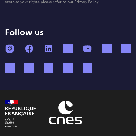
exercise your rights, please refer to our Privacy Policy.
Follow us
Instagram
Facebook
LinkedIn
TikTok
YouTube
Twitch
Bluesky
Mastodon
X (ex Twitter)
WhatsApp
Spotify
RÉPUBLIQUE
FRANÇAISE