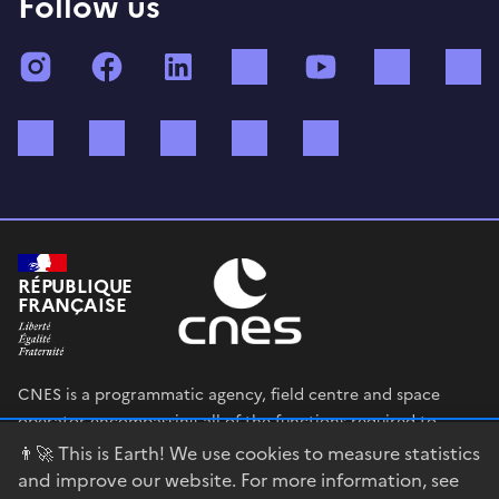
Follow us
Instagram
Facebook
LinkedIn
TikTok
YouTube
Twitch
Bluesky
Mastodon
X (ex Twitter)
WhatsApp
Spotify
RÉPUBLIQUE
FRANÇAISE
CNES is a programmatic agency, field centre and space
operator encompassing all of the functions required to
shape and execute the French government’s space strategy,
👨‍🚀 This is Earth! We use cookies to measure statistics
and to deploy public policies that rely on the space sector.
and improve our website. For more information, see