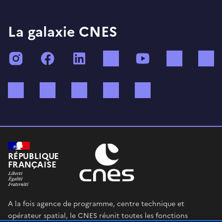
La galaxie CNES
Instagram
Facebook
LinkedIn
TikTok
YouTube
Twitch
Bluesky
Mastodon
X (ex Twitter)
WhatsApp
Spotify
RÉPUBLIQUE
FRANÇAISE
A la fois agence de programme, centre technique et
opérateur spatial, le CNES réunit toutes les fonctions