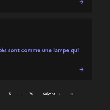
tés sont comme une lampe qui
…
5
79
Suivant
Dernière page