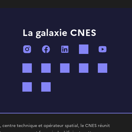
La galaxie CNES
Instagram
Facebook
LinkedIn
TikTok
YouTube
Twitch
Threads
Bluesky
Mastodon
X (ex Twi
WhatsApp
Spotify
 centre technique et opérateur spatial, le CNES réunit