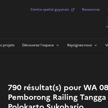
Centre spatial guyanais
Ressources
R
s projets
Découvrez l'espace
Rejoignez-nous
V
790 résultat(s) pour WA 08
Pemborong Railing Tangga 
Polokarto Sukoharjo