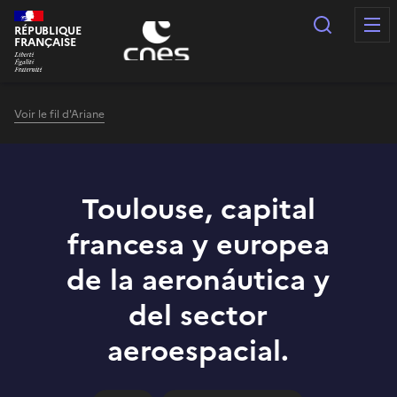
Panneau de gestion des cookies
Recherc
RÉPUBLIQUE
FRANÇAISE
Voir le fil d'Ariane
Toulouse, capital
francesa y europea
de la aeronáutica y
del sector
aeroespacial.