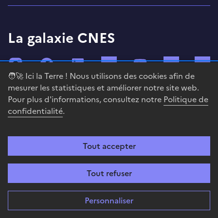
La galaxie CNES
Instagram
Facebook
LinkedIn
TikTok
YouTube
Twitch
🧑‍🚀 Ici la Terre ! Nous utilisons des cookies afin de
mesurer les statistiques et améliorer notre site web.
Bluesky
Mastodon
X (ex Twitter)
WhatsApp
Spotify
Pour plus d'informations, consultez notre
Politique de
confidentialité
.
Tout accepter
RÉPUBLIQUE
FRANÇAISE
Tout refuser
Personnaliser
A la fois agence de programme, centre technique et