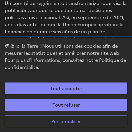
Un comité de seguimiento transfronterizo supervisa la
población, aunque se puedan tomar decisiones
políticas a nivel nacional. Así, en septiembre de 2021,
unos días antes de que la Unión Europea aprobara la
financiación durante seis años de un plan de
conservación de la población de osos, el prefecto de
Occitania retiró esta solicitud.
🧑‍🚀 Ici la Terre ! Nous utilisons des cookies afin de
mesurer les statistiques et améliorer notre site web.
Las diferencias económicas entre los países también
Pour plus d'informations, consultez notre
Politique de
pueden tener un efecto positivo. Muchos residentes
confidentialité
.
fronterizos también se benefician de la diferencia de
precios o de los productos libres de impuestos en
Andorra. Por lo tanto, existe una aduana en Pas de la
Tout accepter
Casa, en territorio francés, 3 km antes de Andorra,
para controlar las cantidades de mercancías que
Tout refuser
circulan y que están sujetas a restricciones, en
particular en lo que respecta al alcohol y el tabaco.
Personnaliser
La cuestión migratoria constituye hoy en día un nuevo