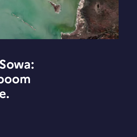
 Sowa:
 boom
e.