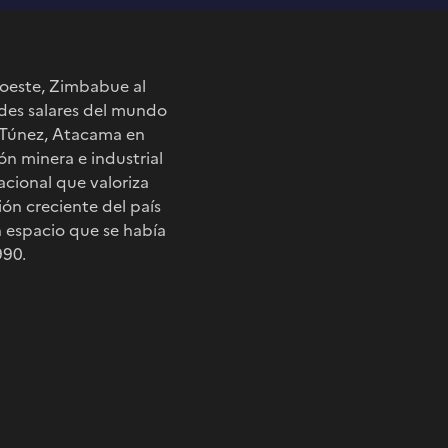
 oeste, Zimbabue al
andes salares del mundo
n Túnez, Atacama en
ón minera e industrial
acional que valoriza
ón creciente del país
n espacio que se había
990.