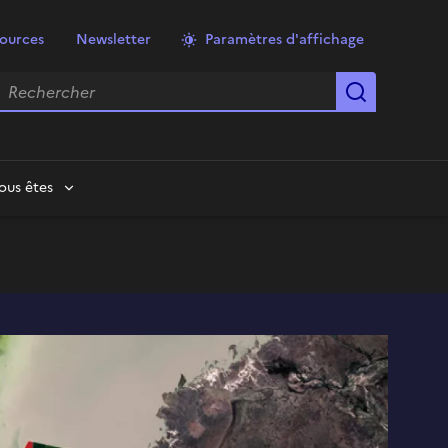
ources
Newsletter
Paramètres d'affichage
echercher
Lancer la
ous êtes