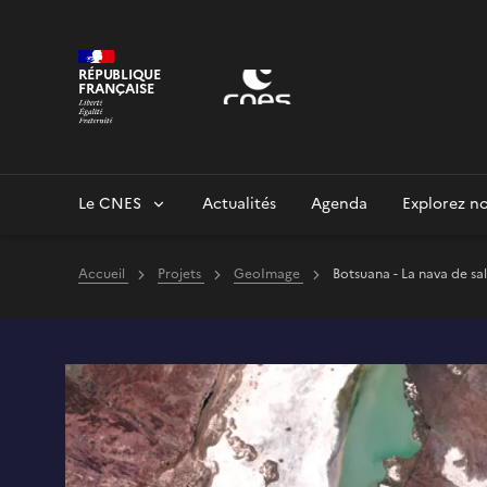
Panneau de gestion des cookies
RÉPUBLIQUE
FRANÇAISE
Le CNES
Actualités
Agenda
Explorez no
Accueil
Projets
GeoImage
Botsuana - La nava de s