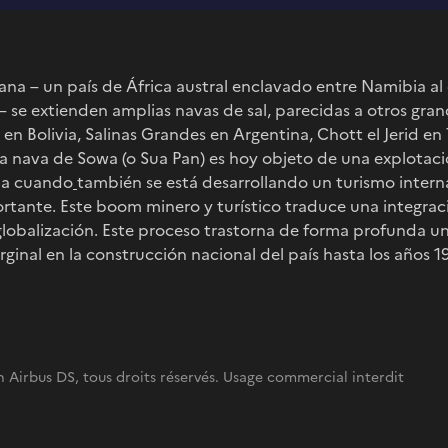
ana – un país de África austral enclavado entre Namibia al
r – se extienden amplias navas de sal, parecidas a otros gr
 en Bolivia, Salinas Grandes en Argentina, Chott el Jerid e
, la nava de Sowa (o Sua Pan) es hoy objeto de una explotaci
ia cuando
también se está desarrollando un turismo intern
rtante. Este boom minero y turístico traduce una integraci
 globalización. Este proceso trastorna de forma profunda u
nal en la construcción nacional del país hasta los años 1
 Airbus DS, tous droits réservés. Usage commercial interdit