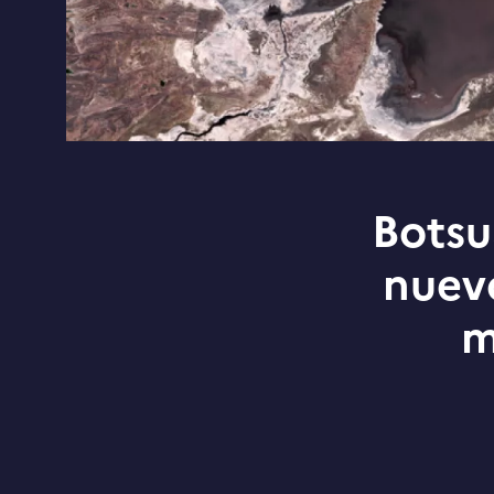
Botsu
nuev
m