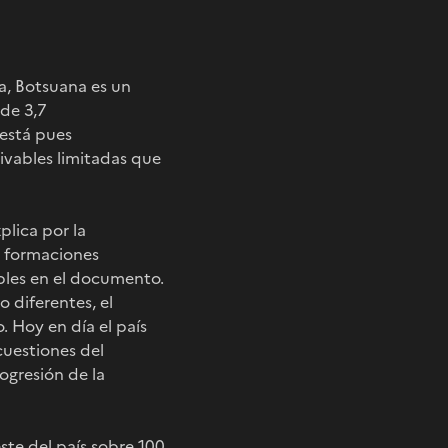
a, Botsuana es un
de 3,7
 está pues
tivables limitadas que
plica por la
s formaciones
bles en el documento.
 diferentes, el
. Hoy en día el país
cuestiones del
ogresión de la
ste del país sobre 100