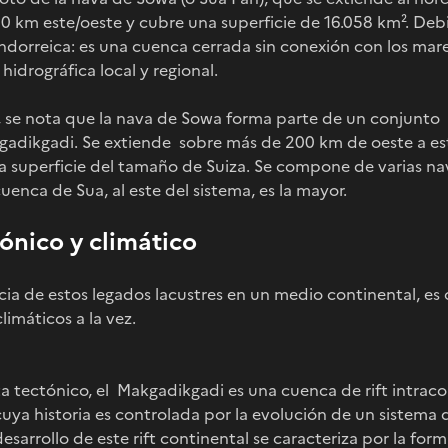
0 km este/oeste y cubre una superficie de 16.058 km². Debi
ndorreica: es una cuenca cerrada sin conexión con los mare
idrográfica local y regional.
a, se nota que la nava de Sowa forma parte de un conjunto
gadikgadi. Se extiende sobre más de 200 km de oeste a es
na superficie del tamaño de Suiza. Se compone de varias na
 cuenca de Sua, al este del sistema, es la mayor.
ónico y climático
ncia de estos legados lacustres en un medio continental, es
limáticos a la vez.
a tectónico, el Makgadikgadi es una cuenca de rift intrac
cuya historia es controlada por la evolución de un sistema d
 desarrollo de este rift continental se caracteriza por la f