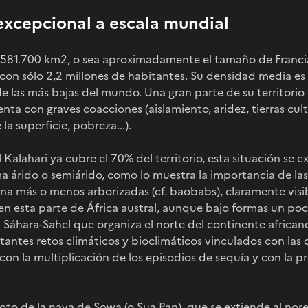
xcepcional a escala mundial
 581.700 km2, o sea aproximadamente el tamaño de Franci
on sólo 2,2 millones de habitantes. Su densidad media es 
 las más bajas del mundo. Una gran parte de su territorio
enta con graves coacciones (aislamiento, aridez, tierras cul
la superficie, pobreza...).
Kalahari ya cubre el 70% del territorio, esta situación se ex
a árido o semiárido, como lo muestra la importancia de la
ana más o menos arborizadas (cf. baobabs), claramente visi
en esta parte de África austral, aunque bajo formas un poco
 Sáhara-Sahel que organiza el norte del continente africano
antes retos climáticos y bioclimáticos vinculados con las 
con la multiplicación de los episodios de sequía y con la pr
to de la nava de Sowa (o Sua Pan), que se extiende al nore