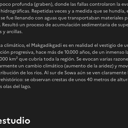
co profunda (graben), donde las fallas controlaron la evol
hidrográficas. Repetidas veces y a medida que se hundía, 
/ se fue llenando con aguas que transportaban materiales 
 . Resultó un proceso de acumulación sedimentaria de sup
 y arcillas.
 climático, el Makgadikgadi es en realidad el vestigio de u
ción progresiva, hace más de 10.000 años, de un inmenso l
00 km² que cubría toda la región. Se evocan varias razone
larmente un cambio climático (aumento de la aridez) y mo
ribución de los ríos. Al sur de Sowa aún se ven claramente la
rehistórico: se observan crestas de unos 40 metros de altur
 olas del lago.
estudio