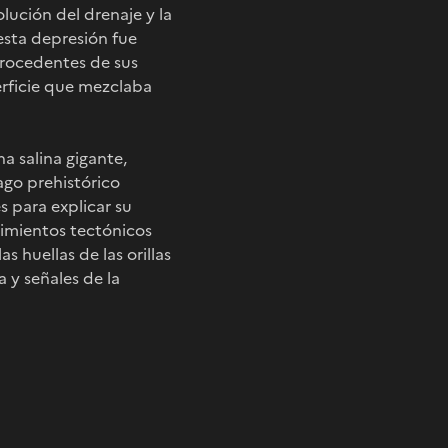
ución del drenaje y la
esta depresión fue
procedentes de sus
erficie que mezclaba
na salina gigante,
ago prehistórico
s para explicar su
vimientos tectónicos
s huellas de las orillas
a y señales de la