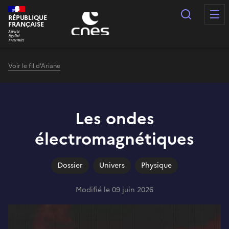
Panneau de gestion des cookies
Recherc
RÉPUBLIQUE
FRANÇAISE
Voir le fil d'Ariane
Les ondes
électromagnétiques
Dossier
Univers
Physique
Modifié le 09 juin 2026