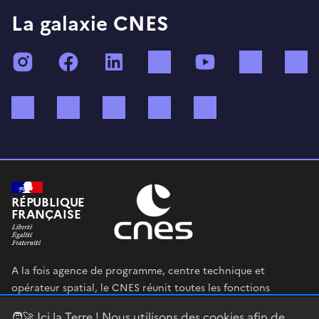
La galaxie CNES
Instagram
Facebook
LinkedIn
TikTok
YouTube
Twitch
Bluesky
Mastodon
X (ex Twitter)
WhatsApp
Spotify
RÉPUBLIQUE
FRANÇAISE
A la fois agence de programme, centre technique et
opérateur spatial, le CNES réunit toutes les fonctions
permettant au gouvernement français de définir et mettre
🧑‍🚀 Ici la Terre ! Nous utilisons des cookies afin de