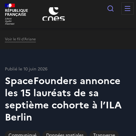
Panneau de gestion des cookies
Recherc
RÉPUBLIQUE
FRANÇAISE
Voir le fil d'Ariane
Publié le 10 juin 2026
SpaceFounders annonce
les 15 lauréats de sa
septième cohorte à l’ILA
Berlin
Communiqué
Données spatiales
Transverse