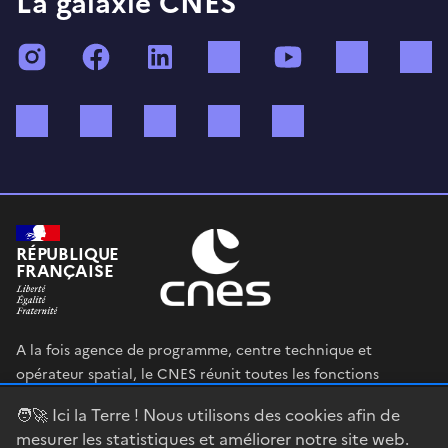
La galaxie CNES
Instagram
Facebook
LinkedIn
TikTok
YouTube
Twitch
Bluesky
Mastodon
X (ex Twitter)
WhatsApp
Spotify
RÉPUBLIQUE
FRANÇAISE
A la fois agence de programme, centre technique et
opérateur spatial, le CNES réunit toutes les fonctions
permettant au gouvernement français de définir et mettre
🧑‍🚀 Ici la Terre ! Nous utilisons des cookies afin de
en œuvre sa stratégie spatiale.
mesurer les statistiques et améliorer notre site web.