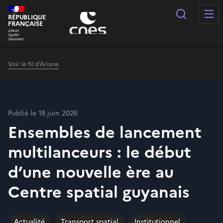
Panneau de gestion des cookies
Recherc
RÉPUBLIQUE
FRANÇAISE
Voir le fil d'Ariane
Publié le 18 juin 2026
Ensembles de lancement
multilanceurs : le début
d’une nouvelle ère au
Centre spatial guyanais
Actualité
Transport spatial
Institutionnel