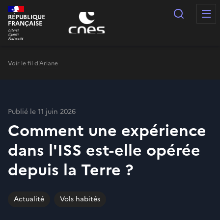
Panneau de gestion des cookies
Recherc
RÉPUBLIQUE
FRANÇAISE
Voir le fil d'Ariane
Publié le 11 juin 2026
Comment une expérience
dans l'ISS est-elle opérée
depuis la Terre ?
Actualité
Vols habités