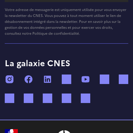
Votre adresse de messagerie est uniquement utilisée pour vous envoyer
la newsletter du CNES. Vous pouvez à tout moment utiliser le lien de
désabonnement intégré dans la newsletter. Pour en savoir plus sur la
gestion de vos données personnelles et pour exercer vos droits,
consultez notre Politique de confidentialité.
La galaxie CNES
Instagram
Facebook
LinkedIn
TikTok
YouTube
Twitch
Bluesky
Mastodon
X (ex Twitter)
WhatsApp
Spotify