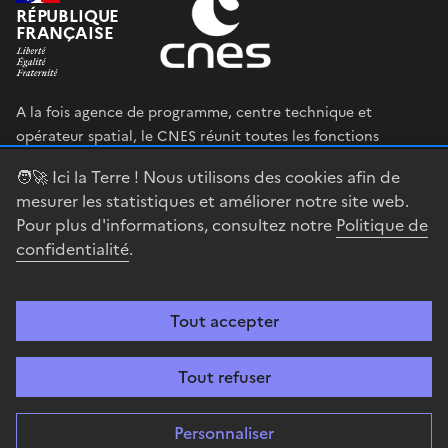
RÉPUBLIQUE
FRANÇAISE
A la fois agence de programme, centre technique et
opérateur spatial, le CNES réunit toutes les fonctions
permettant au gouvernement français de définir et mettre
🧑‍🚀 Ici la Terre ! Nous utilisons des cookies afin de
en œuvre sa stratégie spatiale.
mesurer les statistiques et améliorer notre site web.
Pour plus d'informations, consultez notre
Politique de
legifrance.gouv.fr
gouvernement.fr
confidentialité
.
service-public.fr
data.gouv.fr
Tout accepter
Accessibilité : partiellement conforme
Mentions légales
Politique de
confidentialité
Gestion des cookies
Contact
Centre spatial
Tout refuser
guyanais
Personnaliser
Sauf mention explicite de propriété intellectuelle détenue par des tiers,