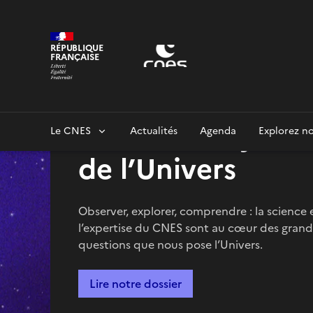
Panneau de gestion des cookies
RÉPUBLIQUE
FRANÇAISE
Percer les mystèr
Le CNES
Actualités
Agenda
Explorez no
de l’Univers
Observer, explorer, comprendre : la science 
l’expertise du CNES sont au cœur des grand
questions que nous pose l’Univers.
Lire notre dossier