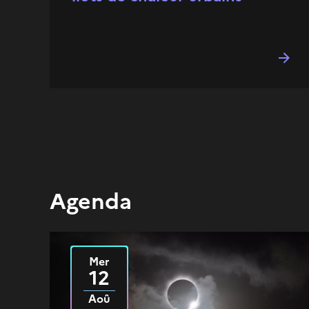
Agenda
Mer
Le
2026
12
Aoû