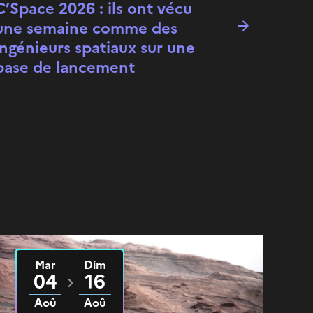
C’Space 2026 : ils ont vécu
une semaine comme des
ingénieurs spatiaux sur une
base de lancement
Mar
Dim
Du
2026
au
2026
04
16
Aoû
Aoû