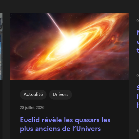
0
0
Actualité
Univers
28 juillet 2026
Euclid révèle les quasars les
plus anciens de l’Univers
3