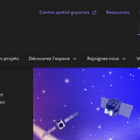
Centre spatial guyanais
Ressources
R
es
s projets
Découvrez l'espace
Rejoignez-nous
V
et
es