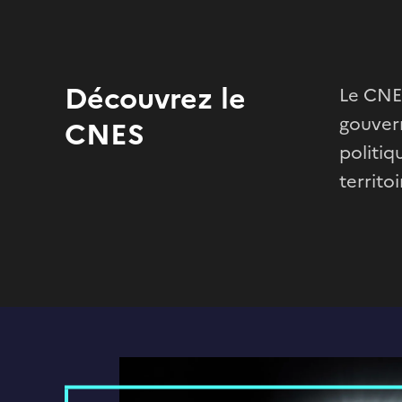
Découvrez le
Le CNES
gouvern
CNES
politiq
territo